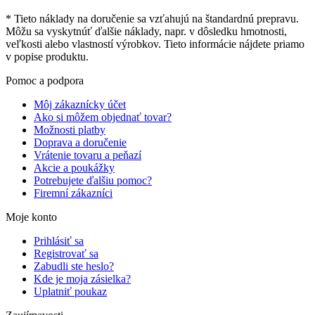
* Tieto náklady na doručenie sa vzťahujú na štandardnú prepravu.
Môžu sa vyskytnúť ďalšie náklady, napr. v dôsledku hmotnosti,
veľkosti alebo vlastností výrobkov. Tieto informácie nájdete priamo
v popise produktu.
Pomoc a podpora
Môj zákaznícky účet
Ako si môžem objednať tovar?
Možnosti platby
Doprava a doručenie
Vrátenie tovaru a peňazí
Akcie a poukážky
Potrebujete ďalšiu pomoc?
Firemní zákazníci
Moje konto
Prihlásiť sa
Registrovať sa
Zabudli ste heslo?
Kde je moja zásielka?
Uplatniť poukaz