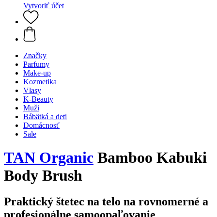
Vytvoriť účet
Značky
Parfumy
Make-up
Kozmetika
Vlasy
K-Beauty
Muži
Bábätká a deti
Domácnosť
Sale
TAN Organic
Bamboo Kabuki
Body Brush
Praktický štetec na telo na rovnomerné a
profesionálne samoopaľovanie