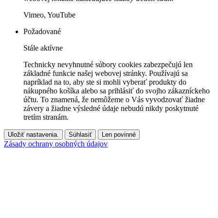
Vimeo, YouTube
Požadované
Stále aktívne
Technicky nevyhnutné súbory cookies zabezpečujú len
základné funkcie našej webovej stránky. Používajú sa
napríklad na to, aby ste si mohli vyberať produkty do
nákupného košíka alebo sa prihlásiť do svojho zákazníckeho
účtu. To znamená, že nemôžeme o Vás vyvodzovať žiadne
závery a žiadne výsledné údaje nebudú nikdy poskytnuté
tretím stranám.
Uložiť nastavenia.
Súhlasiť
Len povinné
Zásady ochrany osobných údajov