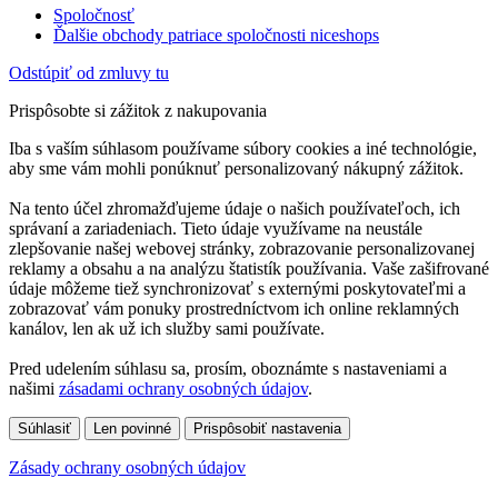
Spoločnosť
Ďalšie obchody patriace spoločnosti niceshops
Odstúpiť od zmluvy tu
Prispôsobte si zážitok z nakupovania
Iba s vaším súhlasom používame súbory cookies a iné technológie,
aby sme vám mohli ponúknuť personalizovaný nákupný zážitok.
Na tento účel zhromažďujeme údaje o našich používateľoch, ich
správaní a zariadeniach. Tieto údaje využívame na neustále
zlepšovanie našej webovej stránky, zobrazovanie personalizovanej
reklamy a obsahu a na analýzu štatistík používania. Vaše zašifrované
údaje môžeme tiež synchronizovať s externými poskytovateľmi a
zobrazovať vám ponuky prostredníctvom ich online reklamných
kanálov, len ak už ich služby sami používate.
Pred udelením súhlasu sa, prosím, oboznámte s nastaveniami a
našimi
zásadami ochrany osobných údajov
.
Súhlasiť
Len povinné
Prispôsobiť nastavenia
Zásady ochrany osobných údajov