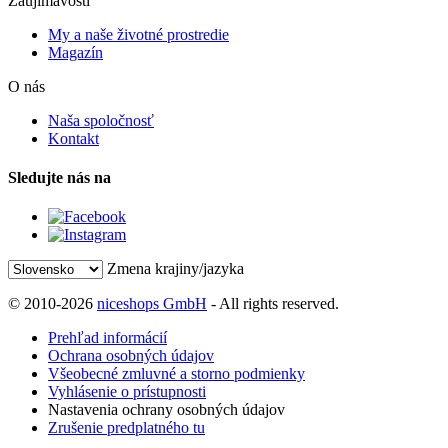
Zaujímavosti
My a naše životné prostredie
Magazín
O nás
Naša spoločnosť
Kontakt
Sledujte nás na
Zmena krajiny/jazyka
© 2010-2026
niceshops GmbH
- All rights reserved.
Prehľad informácií
Ochrana osobných údajov
Všeobecné zmluvné a storno podmienky
Vyhlásenie o prístupnosti
Nastavenia ochrany osobných údajov
Zrušenie predplatného tu