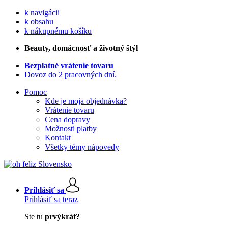
k navigácii
k obsahu
k nákupnému košíku
Beauty
, domácnosť a životný štýl
Bezplatné vrátenie tovaru
Dovoz do 2 pracovných dní.
Pomoc
Kde je moja objednávka?
Vrátenie tovaru
Cena dopravy
Možnosti platby
Kontakt
Všetky témy nápovedy
Prihlásiť sa
Prihlásiť sa teraz
Ste tu
prvýkrát?