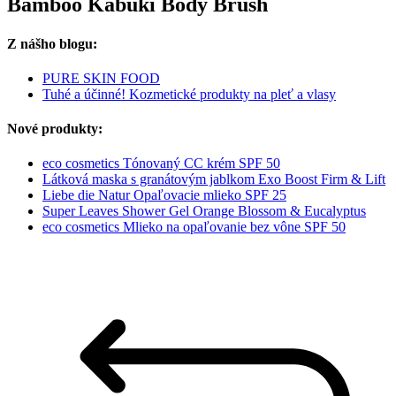
Bamboo Kabuki Body Brush
Z nášho blogu:
PURE SKIN FOOD
Tuhé a účinné! Kozmetické produkty na pleť a vlasy
Nové produkty:
eco cosmetics Tónovaný CC krém SPF 50
Látková maska s granátovým jablkom Exo Boost Firm & Lift
Liebe die Natur Opaľovacie mlieko SPF 25
Super Leaves Shower Gel Orange Blossom & Eucalyptus
eco cosmetics Mlieko na opaľovanie bez vône SPF 50