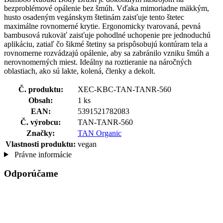
bezproblémové opálenie bez šmúh. Vďaka mimoriadne mäkkým,
husto osadeným vegánskym štetinám zaisťuje tento štetec
maximálne rovnomerné krytie. Ergonomicky tvarovaná, pevná
bambusová rukoväť zaisťuje pohodlné uchopenie pre jednoduchú
aplikáciu, zatiaľ čo šikmé štetiny sa prispôsobujú kontúram tela a
rovnomerne rozvádzajú opálenie, aby sa zabránilo vzniku šmúh a
nerovnomerných miest. Ideálny na roztieranie na náročných
oblastiach, ako sú lakte, kolená, členky a dekolt.
Č. produktu:
XEC-KBC-TAN-TANR-560
Obsah:
1 ks
EAN:
5391521782083
Č. výrobcu:
TAN-TANR-560
Značky:
TAN Organic
Vlastnosti produktu:
vegan
Právne informácie
Odporúčame