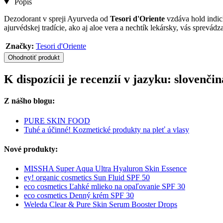
Popis
Dezodorant v spreji Ayurveda od
Tesori d'Oriente
vzdáva hold indic
ajurvédskej tradície, ako aj aloe vera a nechtík lekársky, vás sprev
Značky:
Tesori d'Oriente
Ohodnotiť produkt
K dispozícii je recenzií v jazyku: slovenč
Z nášho blogu:
PURE SKIN FOOD
Tuhé a účinné! Kozmetické produkty na pleť a vlasy
Nové produkty:
MISSHA Super Aqua Ultra Hyaluron Skin Essence
ey! organic cosmetics Sun Fluid SPF 50
eco cosmetics Ľahké mlieko na opaľovanie SPF 30
eco cosmetics Denný krém SPF 30
Weleda Clear & Pure Skin Serum Booster Drops