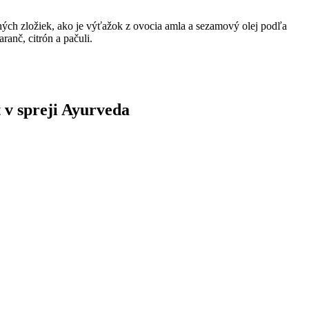
ných zložiek, ako je výťažok z ovocia amla a sezamový olej podľa
anč, citrón a pačuli.
t v spreji Ayurveda