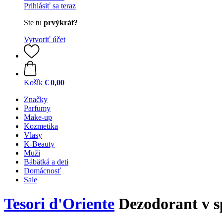
Prihlásiť sa teraz
Ste tu
prvýkrát?
Vytvoriť účet
Košík
€ 0,00
Značky
Parfumy
Make-up
Kozmetika
Vlasy
K-Beauty
Muži
Bábätká a deti
Domácnosť
Sale
Tesori d'Oriente
Dezodorant v s