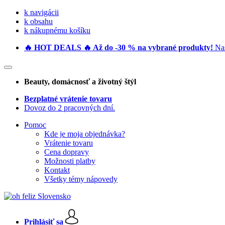
k navigácii
k obsahu
k nákupnému košíku
🔥 HOT DEALS 🔥 Až do -30 % na vybrané produkty!
Naš
Beauty
, domácnosť a životný štýl
Bezplatné vrátenie tovaru
Dovoz do 2 pracovných dní.
Pomoc
Kde je moja objednávka?
Vrátenie tovaru
Cena dopravy
Možnosti platby
Kontakt
Všetky témy nápovedy
Prihlásiť sa