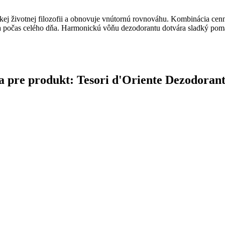
kej životnej filozofii a obnovuje vnútornú rovnováhu. Kombinácia cen
ádza počas celého dňa. Harmonickú vôňu dezodorantu dotvára sladký pomar
ina pre produkt: Tesori d'Oriente Dezodoran