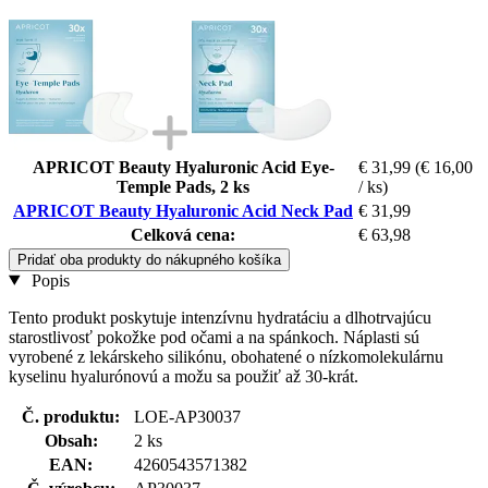
APRICOT Beauty Hyaluronic Acid Eye-
€ 31,99
(€ 16,00
Temple Pads, 2 ks
/ ks)
APRICOT Beauty Hyaluronic Acid Neck Pad
€ 31,99
Celková cena:
€ 63,98
Pridať oba produkty do nákupného košíka
Popis
Tento produkt poskytuje intenzívnu hydratáciu a dlhotrvajúcu
starostlivosť pokožke pod očami a na spánkoch. Náplasti sú
vyrobené z lekárskeho silikónu, obohatené o nízkomolekulárnu
kyselinu hyalurónovú a možu sa použiť až 30-krát.
Č. produktu:
LOE-AP30037
Obsah:
2 ks
EAN:
4260543571382