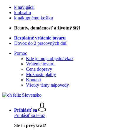
k navigácii
k obsahu
k nákupnému košíku
Beauty
, domácnosť a životný štýl
Bezplatné vrátenie tovaru
Dovoz do 2 pracovných dní.
Pomoc
Kde je moja objednávka?
Vrátenie tovaru
Cena dopravy
Možnosti platby
Kontakt
Všetky témy nápovedy
Prihlásiť sa
Prihlásiť sa teraz
Ste tu
prvýkrát?