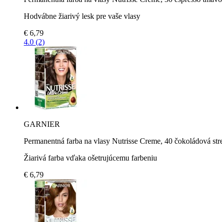
Hodvábne žiarivý lesk pre vaše vlasy
€ 6,79
4.0 (2)
GARNIER
Permanentná farba na vlasy Nutrisse Creme, 40 čokoládová st
Žiarivá farba vďaka ošetrujúcemu farbeniu
€ 6,79