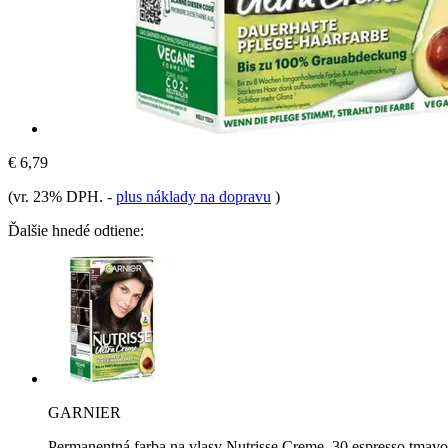
€ 6,79
(vr. 23% DPH.
-
plus náklady na dopravu
)
Ďalšie hnedé odtiene:
GARNIER
Permanentná farba na vlasy Nutrisse Creme, 30 espresso tmav