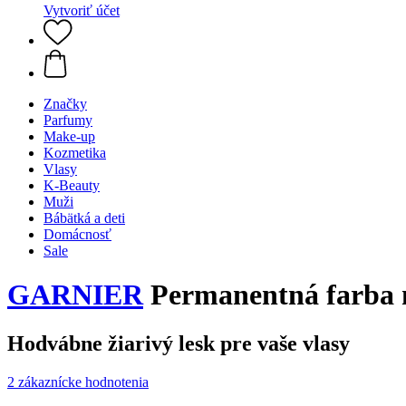
Vytvoriť účet
Značky
Parfumy
Make-up
Kozmetika
Vlasy
K-Beauty
Muži
Bábätká a deti
Domácnosť
Sale
GARNIER
Permanentná farba n
Hodvábne žiarivý lesk pre vaše vlasy
2 zákaznícke hodnotenia