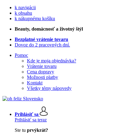
k navigácii
k obsahu
k nákupnému košíku
Beauty
, domácnosť a životný štýl
Bezplatné vrátenie tovaru
Dovoz do 2 pracovných dní.
Pomoc
Kde je moja objednávka?
Vrátenie tovaru
Cena dopravy
Možnosti platby
Kontakt
Všetky témy nápovedy
Prihlásiť sa
Prihlásiť sa teraz
Ste tu
prvýkrát?