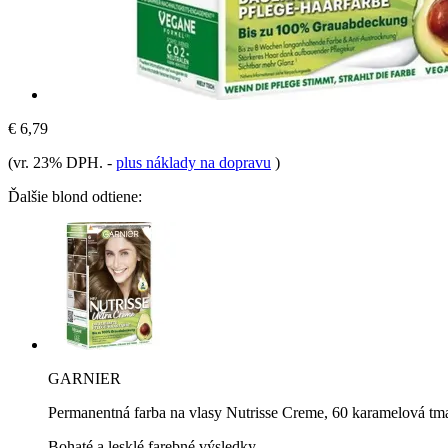
€ 6,79
(vr. 23% DPH.
-
plus náklady na dopravu
)
Ďalšie blond odtiene:
GARNIER
Permanentná farba na vlasy Nutrisse Creme, 60 karamelová tm
Bohaté a lesklé farebné výsledky