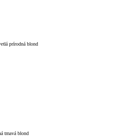
vetlá prírodná blond
ná tmavá blond