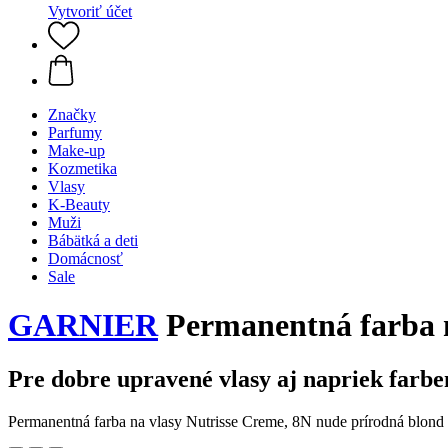
Vytvoriť účet
Značky
Parfumy
Make-up
Kozmetika
Vlasy
K-Beauty
Muži
Bábätká a deti
Domácnosť
Sale
GARNIER
Permanentná farba n
Pre dobre upravené vlasy aj napriek farbe
Permanentná farba na vlasy Nutrisse Creme, 8N nude prírodná blond