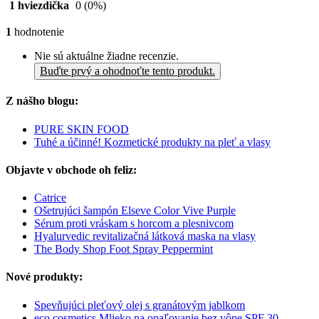
1 hviezdička
0
(0%)
1
hodnotenie
Nie sú aktuálne žiadne recenzie.
Buďte prvý a ohodnoťte tento produkt.
Z nášho blogu:
PURE SKIN FOOD
Tuhé a účinné! Kozmetické produkty na pleť a vlasy
Objavte v obchode oh feliz:
Catrice
Ošetrujúci šampón Elseve Color Vive Purple
Sérum proti vráskam s horcom a plesnivcom
Hyalurvedic revitalizačná látková maska na vlasy
The Body Shop Foot Spray Peppermint
Nové produkty:
Spevňujúci pleťový olej s granátovým jablkom
eco cosmetics Mlieko na opaľovanie bez vône SPF 30