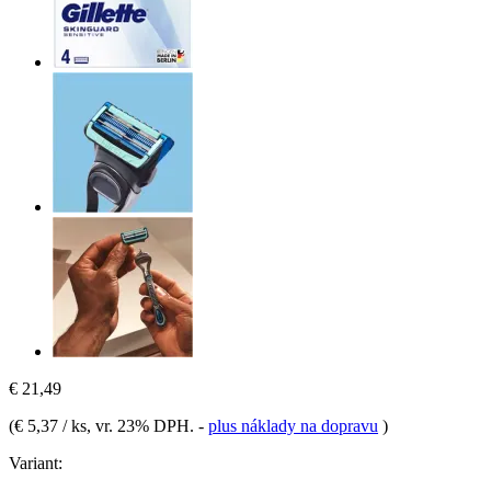
€ 21,49
(
€ 5,37 / ks
, vr. 23% DPH.
-
plus náklady na dopravu
)
Variant: