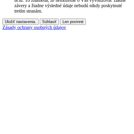
účtu. To znamená, že nemôžeme o Vás vyvodzovať žiadne
závery a žiadne výsledné údaje nebudú nikdy poskytnuté
tretím stranám.
Uložiť nastavenia.
Súhlasiť
Len povinné
Zásady ochrany osobných údajov