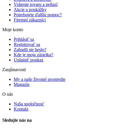
Vrátenie tovaru a peňazí
Akcie a poukážky
Potrebujete ďalšiu pomoc?
Firemní zákazníci
Moje konto
Prihlásiť sa
Registrovať sa
Zabudli ste heslo?
Kde je moja zásielka?
Uplatniť poukaz
Zaujímavosti
My a naše životné prostredie
Magazín
O nás
Naša spoločnosť
Kontakt
Sledujte nás na