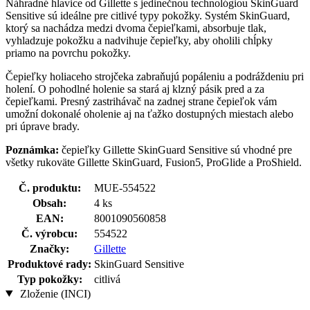
Náhradné hlavice od Gillette s jedinečnou technológiou SkinGuard
Sensitive sú ideálne pre citlivé typy pokožky. Systém SkinGuard,
ktorý sa nachádza medzi dvoma čepieľkami, absorbuje tlak,
vyhladzuje pokožku a nadvihuje čepieľky, aby oholili chĺpky
priamo na povrchu pokožky.
Čepieľky holiaceho strojčeka zabraňujú popáleniu a podráždeniu pri
holení. O pohodlné holenie sa stará aj klzný pásik pred a za
čepieľkami. Presný zastrihávač na zadnej strane čepieľok vám
umožní dokonalé oholenie aj na ťažko dostupných miestach alebo
pri úprave brady.
Poznámka:
čepieľky Gillette SkinGuard Sensitive sú vhodné pre
všetky rukoväte Gillette SkinGuard, Fusion5, ProGlide a ProShield.
Č. produktu:
MUE-554522
Obsah:
4 ks
EAN:
8001090560858
Č. výrobcu:
554522
Značky:
Gillette
Produktové rady:
SkinGuard Sensitive
Typ pokožky:
citlivá
Zloženie (INCI)