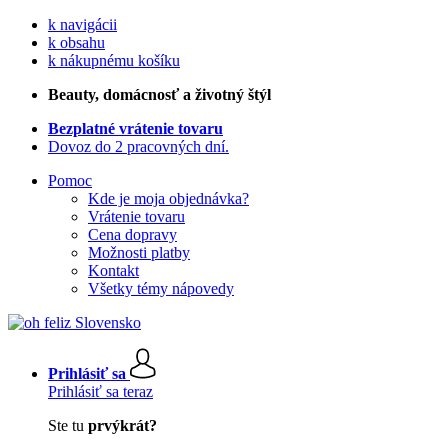
k navigácii
k obsahu
k nákupnému košíku
Beauty
, domácnosť a životný štýl
Bezplatné vrátenie tovaru
Dovoz do 2 pracovných dní.
Pomoc
Kde je moja objednávka?
Vrátenie tovaru
Cena dopravy
Možnosti platby
Kontakt
Všetky témy nápovedy
Prihlásiť sa
Prihlásiť sa teraz
Ste tu
prvýkrát?