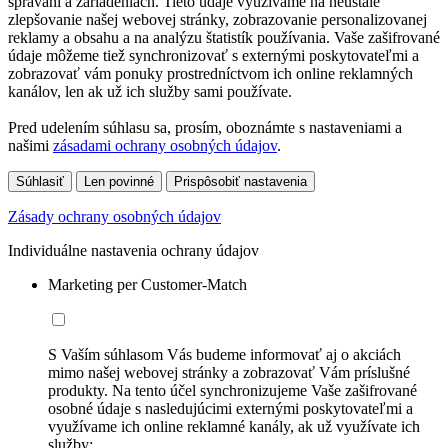
správaní a zariadeniach. Tieto údaje využívame na neustále
zlepšovanie našej webovej stránky, zobrazovanie personalizovanej
reklamy a obsahu a na analýzu štatistík používania. Vaše zašifrované
údaje môžeme tiež synchronizovať s externými poskytovateľmi a
zobrazovať vám ponuky prostredníctvom ich online reklamných
kanálov, len ak už ich služby sami používate.
Pred udelením súhlasu sa, prosím, oboznámte s nastaveniami a
našimi
zásadami ochrany osobných údajov
.
Súhlasiť
Len povinné
Prispôsobiť nastavenia
Zásady ochrany osobných údajov
Individuálne nastavenia ochrany údajov
Marketing per Customer-Match
S Vaším súhlasom Vás budeme informovať aj o akciách
mimo našej webovej stránky a zobrazovať Vám príslušné
produkty. Na tento účel synchronizujeme Vaše zašifrované
osobné údaje s nasledujúcimi externými poskytovateľmi a
využívame ich online reklamné kanály, ak už využívate ich
služby: