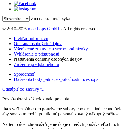
Zmena krajiny/jazyka
© 2010-2026
niceshops GmbH
- All rights reserved.
Prehľad informácií
Ochrana osobných údajov
Všeobecné zmluvné a storno podmienky
Vyhlásenie o prístupnosti
Nastavenia ochrany osobných údajov
Zrušenie predplatného tu
Spoločnosť
Ďalšie obchody patriace spoločnosti niceshops
Odstúpiť od zmluvy tu
Prispôsobte si zážitok z nakupovania
Iba s vaším súhlasom používame súbory cookies a iné technológie,
aby sme vám mohli ponúknuť personalizovaný nákupný zážitok.
Na tento účel zhromažďujeme údaje o našich používateľoch, ich