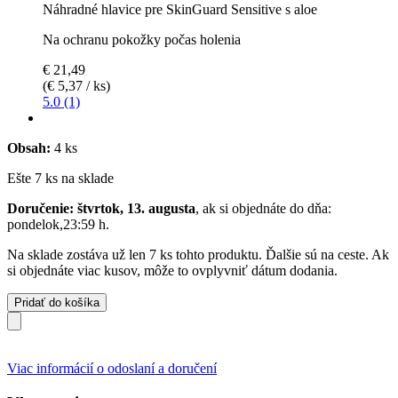
Náhradné hlavice pre SkinGuard Sensitive s aloe
Na ochranu pokožky počas holenia
€ 21,49
(€ 5,37 / ks)
5.0 (1)
Obsah:
4 ks
Ešte 7 ks na sklade
Doručenie: štvrtok, 13. augusta
, ak si objednáte do dňa:
pondelok,23:59 h
.
Na sklade zostáva už len 7 ks tohto produktu. Ďalšie sú na ceste. Ak
si objednáte viac kusov, môže to ovplyvniť dátum dodania.
Pridať do košíka
Viac informácií o odoslaní a doručení