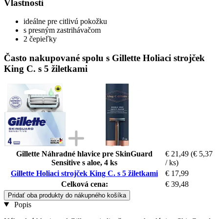
Vlastnosti
ideálne pre citlivú pokožku
s presným zastrihávačom
2 čepieľky
Často nakupované spolu s Gillette Holiaci strojček
King C. s 5 žiletkami
Gillette Náhradné hlavice pre SkinGuard
€ 21,49
(€ 5,37
Sensitive s aloe, 4 ks
/ ks)
Gillette Holiaci strojček King C. s 5 žiletkami
€ 17,99
Celková cena:
€ 39,48
Pridať oba produkty do nákupného košíka
Popis