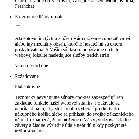
Consent Mode od Microsoft, Google Consent Mode, Klarna,
Freshchat
Externý mediálny obsah
Akceptovaním týchto služieb Vám môžeme zobraziť videá
alebo iný mediálny obsah, ktorého hostiteľmi sú externí
poskytovatelia. S Vaším súhlasom používame na tejto
webovej lokalite nasledujúce služby tretích strán:
Vimeo, YouTube
Požadované
Stále aktívne
Technicky nevyhnutné súbory cookies zabezpečujú len
základné funkcie našej webovej stránky. Používajú sa
napríklad na to, aby ste si mohli vyberať produkty do
nákupného košíka alebo sa prihlásiť do svojho zákazníckeho
účtu. To znamená, že nemôžeme o Vás vyvodzovať žiadne
závery a žiadne výsledné údaje nebudú nikdy poskytnuté
tretím stranám.