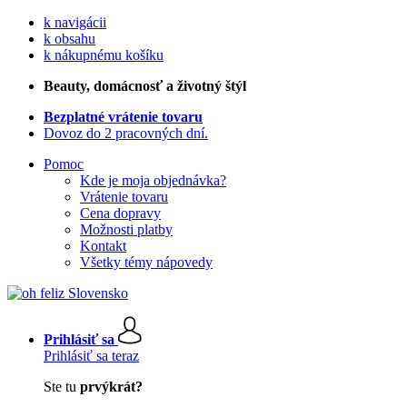
k navigácii
k obsahu
k nákupnému košíku
Beauty
, domácnosť a životný štýl
Bezplatné vrátenie tovaru
Dovoz do 2 pracovných dní.
Pomoc
Kde je moja objednávka?
Vrátenie tovaru
Cena dopravy
Možnosti platby
Kontakt
Všetky témy nápovedy
Prihlásiť sa
Prihlásiť sa teraz
Ste tu
prvýkrát?