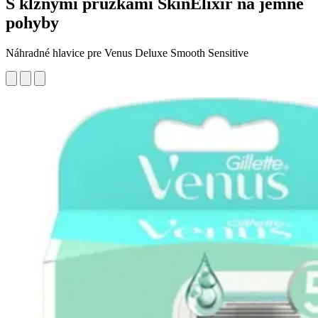
S klznými prúžkami SkinElixir na jemné
pohyby
Náhradné hlavice pre Venus Deluxe Smooth Sensitive