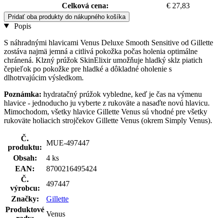
Celková cena:
€ 27,83
Pridať oba produkty do nákupného košíka
Popis
S náhradnými hlavicami Venus Deluxe Smooth Sensitive od Gillette
zostáva najmä jemná a citlivá pokožka počas holenia optimálne
chránená. Klzný prúžok SkinElixir umožňuje hladký sklz piatich
čepieľok po pokožke pre hladké a dôkladné oholenie s
dlhotrvajúcim výsledkom.
Poznámka:
hydratačný prúžok vybledne, keď je čas na výmenu
hlavice - jednoducho ju vyberte z rukoväte a nasaďte novú hlavicu.
Mimochodom, všetky hlavice Gillette Venus sú vhodné pre všetky
rukoväte holiacich strojčekov Gillette Venus (okrem Simply Venus).
Č.
MUE-497447
produktu:
Obsah:
4 ks
EAN:
8700216495424
Č.
497447
výrobcu:
Značky:
Gillette
Produktové
Venus