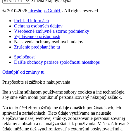
Zmena krajiny/jazyka
© 2010-2026
niceshops GmbH
- All rights reserved.
Prehľad informácií
Ochrana osobných údajov
Všeobecné zmluvné a storno podmienky
Vyhlásenie o prístupnosti
Nastavenia ochrany osobných údajov
Zrušenie predplatného tu
Spoločnosť
Ďalšie obchody patriace spoločnosti niceshops
Odstúpiť od zmluvy tu
Prispôsobte si zážitok z nakupovania
Iba s vaším súhlasom používame súbory cookies a iné technológie,
aby sme vám mohli ponúknuť personalizovaný nákupný zážitok.
Na tento účel zhromažďujeme údaje o našich používateľoch, ich
správaní a zariadeniach. Tieto údaje využívame na neustále
zlepšovanie našej webovej stránky, zobrazovanie personalizovanej
reklamy a obsahu a na analýzu štatistík používania. Vaše zašifrované
údaje môžeme tiež synchronizovať s externými poskytovateľmi a