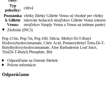
rady:
Typ
citlivá
pokožky:
Poznámka
všetky žiletky Gillette Venus sú vhodné pre všetky
k Gillette
rukoväte holiacich strojčekov Gillette Venus (okrem
Venus:
strojčekov Simply Venus a Venus na intímne partie)
Zloženie (INCI)
Peg-115m, Peg-7m, Peg-100, Silicia, Methyl Di-T-Butyl
Hydroxyhydrocinnamate, Citric Acid, Pentaerythrityl Tetra-Di-T-
Butylhydroxyhydrocinnamate, Aloe Barbadensis Leaf Juice,
Tris(Di-T-Butyl) Phosphite, Bht
Odporúčanie na čistenie žiletiek:
Právne informácie
Odporúčame