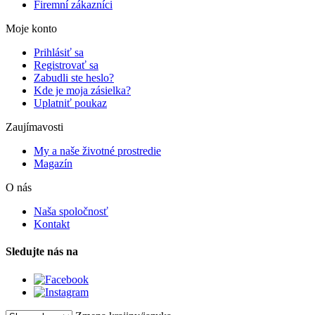
Firemní zákazníci
Moje konto
Prihlásiť sa
Registrovať sa
Zabudli ste heslo?
Kde je moja zásielka?
Uplatniť poukaz
Zaujímavosti
My a naše životné prostredie
Magazín
O nás
Naša spoločnosť
Kontakt
Sledujte nás na