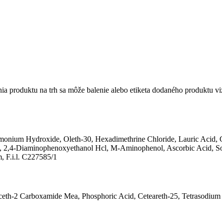
 produktu na trh sa môže balenie alebo etiketa dodaného produktu vizu
monium Hydroxide, Oleth-30, Hexadimethrine Chloride, Lauric Acid, G
xid), 2,4-Diaminophenoxyethanol Hcl, M-Aminophenol, Ascorbic Acid, S
, F.i.l. C227585/1
ceth-2 Carboxamide Mea, Phosphoric Acid, Ceteareth-25, Tetrasodium E