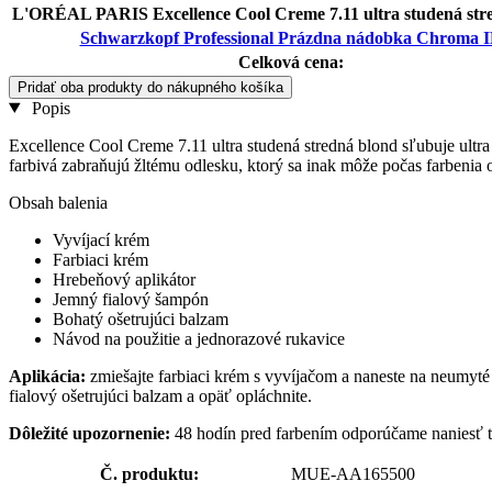
L'ORÉAL PARIS Excellence Cool Creme 7.11 ultra studená str
Schwarzkopf Professional Prázdna nádobka Chroma 
Celková cena:
Pridať oba produkty do nákupného košíka
Popis
Excellence Cool Creme 7.11 ultra studená stredná blond sľubuje ult
farbivá zabraňujú žltému odlesku, ktorý sa inak môže počas farbenia 
Obsah balenia
Vyvíjací krém
Farbiaci krém
Hrebeňový aplikátor
Jemný fialový šampón
Bohatý ošetrujúci balzam
Návod na použitie a jednorazové rukavice
Aplikácia:
zmiešajte farbiaci krém s vyvíjačom a naneste na neumyt
fialový ošetrujúci balzam a opäť opláchnite.
Dôležité upozornenie:
48 hodín pred farbením odporúčame naniesť tr
Č. produktu:
MUE-AA165500