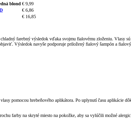
edná blond
€ 9,99
ID
€ 6,86
€ 16,85
ra chladný farebný výsledok vďaka svojmu fialovému zloženiu. Vlasy 
objaviť. Výsledok navyše podporuje priložený fialový šampón a fialový
é vlasy pomocou hrebeňového aplikátora. Po uplynutí času aplikácie 
ochu farby na skryté miesto na pokožke, aby sa vylúčili možné alergic