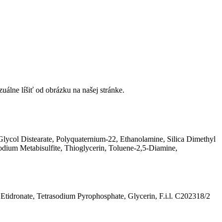
álne líšiť od obrázku na našej stránke.
lycol Distearate, Polyquaternium-22, Ethanolamine, Silica Dimethyl
odium Metabisulfite, Thioglycerin, Toluene-2,5-Diamine,
tidronate, Tetrasodium Pyrophosphate, Glycerin, F.i.l. C202318/2