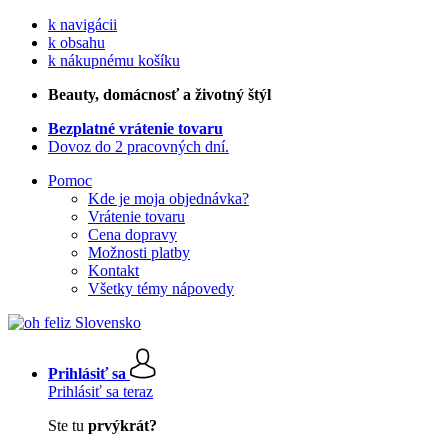
k navigácii
k obsahu
k nákupnému košíku
Beauty
, domácnosť a životný štýl
Bezplatné vrátenie tovaru
Dovoz do 2 pracovných dní.
Pomoc
Kde je moja objednávka?
Vrátenie tovaru
Cena dopravy
Možnosti platby
Kontakt
Všetky témy nápovedy
Prihlásiť sa
Prihlásiť sa teraz
Ste tu
prvýkrát?