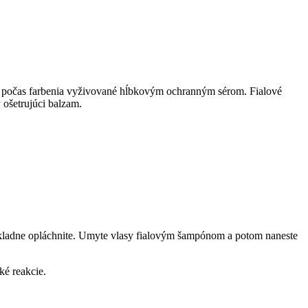
sú počas farbenia vyživované hĺbkovým ochranným sérom. Fialové
 ošetrujúci balzam.
dôkladne opláchnite. Umyte vlasy fialovým šampónom a potom naneste
ké reakcie.