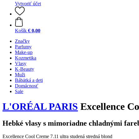
Vytvoriť účet
Košík
€ 0,00
Značky
Parfumy
Make-up
Kozmetika
Vlasy
K-Beauty
Muži
Bábätká a deti
Domácnosť
Sale
L'ORÉAL PARIS
Excellence Co
Hebké vlasy s mimoriadne chladnými far
Excellence Cool Creme 7.11 ultra studená stredná blond