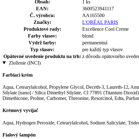
Obsah:
1 ks
EAN:
3600523941117
Č. výrobcu:
AA165500
Značky:
L'ORÉAL PARIS
Produktové rady:
Excellence Cool Creme
Farby vlasov:
blond
Výdrž farby:
permanentná
Typ vlasov:
pre každý typ vlasov
Opätovné uvedenie produktu na trh:
z dôvodu opätovného uvedenia
Zloženie (INCI)
Farbiaci krém
Aqua, Cetearylalcohol, Propylene Glycol, Deceth-3, Laureth-12, Am
Silylate [nano] / Silica Dimethyl Silylate, CI 77891 (Titanium Dio
Dimethicone, Proline, Carbomer, Threonine, Resorcinol, Edta, Parfum
Krémový vyvíjač
Aqua, Hydrogen Peroxide, Cetearylalcohol, Sodium Salicylate, Tride
Fialový šampón