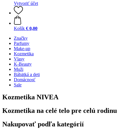
Vytvoriť účet
Košík
€ 0,00
Značky
Parfumy
Make-up
Kozmetika
Vlasy
K-Beauty
Muži
Bábätká a deti
Domácnosť
Sale
Kozmetika NIVEA
Kozmetika na celé telo pre celú rodinu
Nakupovať podľa kategórií