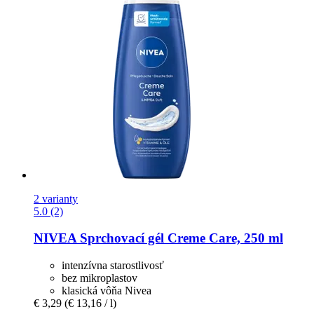
2 varianty
5.0 (2)
NIVEA
Sprchovací gél Creme Care, 250 ml
intenzívna starostlivosť
bez mikroplastov
klasická vôňa Nivea
€ 3,29
(€ 13,16 / l)