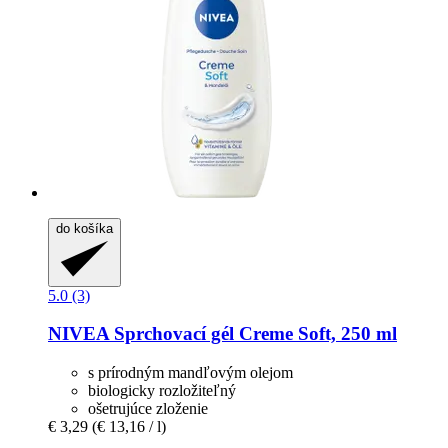
do košíka
5.0 (3)
NIVEA
Sprchovací gél Creme Soft, 250 ml
s prírodným mandľovým olejom
biologicky rozložiteľný
ošetrujúce zloženie
€ 3,29
(€ 13,16 / l)