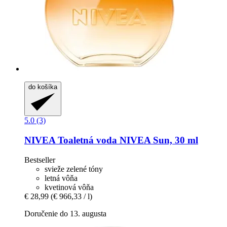
do košíka
5.0 (3)
NIVEA
Toaletná voda NIVEA Sun, 30 ml
Bestseller
svieže zelené tóny
letná vôňa
kvetinová vôňa
€ 28,99
(€ 966,33 / l)
Doručenie do 13. augusta