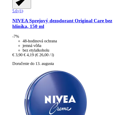
5.0 (1)
NIVEA
Sprejový dezodorant Original Care bez
hliníka, 150 ml
-7%
48-hodinová ochrana
jemná vôňa
bez etylalkoholu
€ 3,90
€ 4,19
(€ 26,00 / l)
Doručenie do 13. augusta