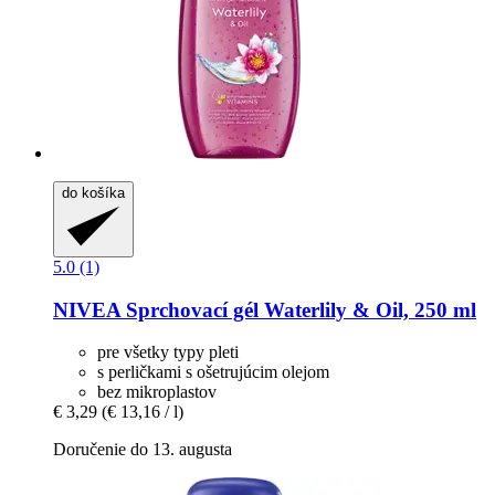
do košíka
5.0 (1)
NIVEA
Sprchovací gél Waterlily & Oil, 250 ml
pre všetky typy pleti
s perličkami s ošetrujúcim olejom
bez mikroplastov
€ 3,29
(€ 13,16 / l)
Doručenie do 13. augusta