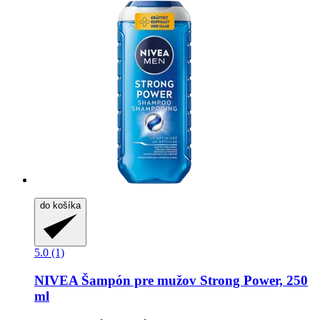
do košíka
5.0 (1)
NIVEA
Šampón pre mužov Strong Power, 250
ml