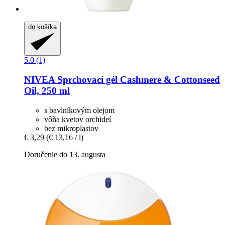
do košíka
5.0 (1)
NIVEA
Sprchovací gél Cashmere & Cottonseed
Oil, 250 ml
s bavlníkovým olejom
vôňa kvetov orchideí
bez mikroplastov
€ 3,29
(€ 13,16 / l)
Doručenie do 13. augusta