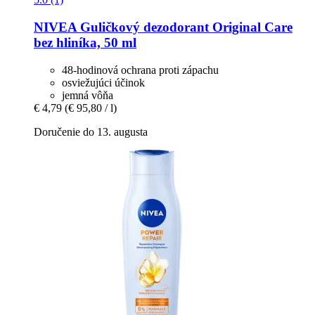
NIVEA
Guličkový dezodorant Original Care
bez hliníka, 50 ml
48-hodinová ochrana proti zápachu
osviežujúci účinok
jemná vôňa
€ 4,79
(€ 95,80 / l)
Doručenie do 13. augusta