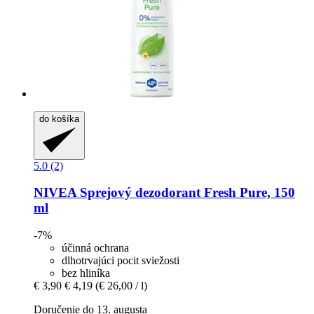
do košíka
5.0 (2)
NIVEA
Sprejový dezodorant Fresh Pure, 150
ml
-7%
účinná ochrana
dlhotrvajúci pocit sviežosti
bez hliníka
€ 3,90
€ 4,19
(€ 26,00 / l)
Doručenie do 13. augusta