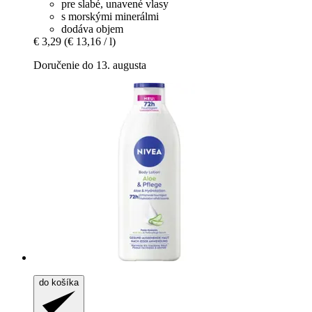
pre slabé, unavené vlasy
s morskými minerálmi
dodáva objem
€ 3,29
(€ 13,16 / l)
Doručenie do 13. augusta
do košíka