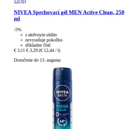
5.0 (6)
NIVEA
Sprchovací gél MEN Active Clean, 250
ml
-5%
s aktívnym uhlím
nevysušuje pokožku
dôkladne čistí
€ 3,11
€ 3,29
(€ 12,44 / l)
Doručenie do 13. augusta