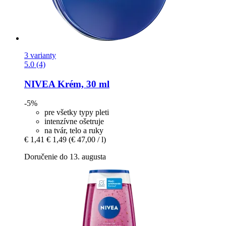
3 varianty
5.0 (4)
NIVEA
Krém, 30 ml
-5%
pre všetky typy pleti
intenzívne ošetruje
na tvár, telo a ruky
€ 1,41
€ 1,49
(€ 47,00 / l)
Doručenie do 13. augusta