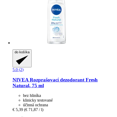
do košíka
5.0 (2)
NIVEA
Rozprašovací dezodorant Fresh
Natural, 75 ml
bez hliníka
klinicky testované
účinná ochrana
€ 5,39
(€ 71,87 / l)