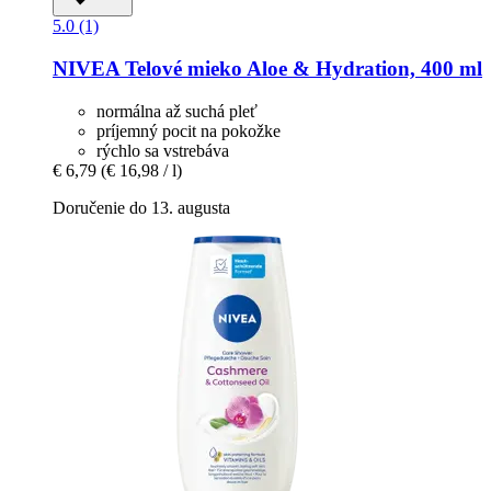
5.0 (1)
NIVEA
Telové mieko Aloe & Hydration, 400 ml
normálna až suchá pleť
príjemný pocit na pokožke
rýchlo sa vstrebáva
€ 6,79
(€ 16,98 / l)
Doručenie do 13. augusta