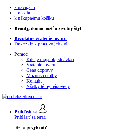
k navigácii
k obsahu
k nákupnému košíku
Beauty
, domácnosť a životný štýl
Bezplatné vrátenie tovaru
Dovoz do 2 pracovných dní.
Pomoc
Kde je moja objednávka?
Vrátenie tovaru
Cena dopravy
Možnosti platby
Kontakt
Všetky témy nápovedy
Prihlásiť sa
Prihlásiť sa teraz
Ste tu
prvýkrát?