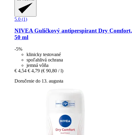
5.0 (1)
NIVEA
Guličkový antiperspirant Dry Comfort,
50 ml
-5%
klinicky testované
spoľahlivá ochrana
jemná vôňa
€ 4,54
€ 4,79
(€ 90,80 / l)
Doručenie do 13. augusta