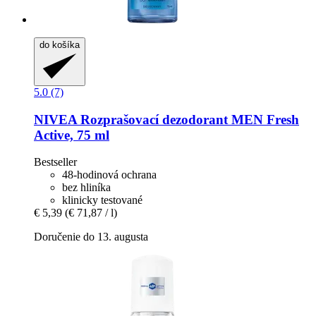
do košíka
5.0 (7)
NIVEA
Rozprašovací dezodorant MEN Fresh
Active, 75 ml
Bestseller
48-hodinová ochrana
bez hliníka
klinicky testované
€ 5,39
(€ 71,87 / l)
Doručenie do 13. augusta