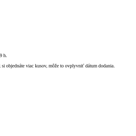
9 h
.
Ak si objednáte viac kusov, môže to ovplyvniť dátum dodania.