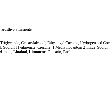
tarostlivo vmasírujte.
c Triglyceride, Cetearylalcohol, Ethylhexyl Cocoate, Hydrogenated Coc
, Sodium Hyaluronate, Creatine, 1-Methylhydantoin-2-Imide, Sodium 
Olamine,
Linalool
,
Limonene
, Cumarin, Parfum