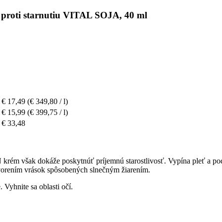
proti starnutiu VITAL SOJA, 40 ml
€ 17,49
(€ 349,80 / l)
€ 15,99
(€ 399,75 / l)
€ 33,48
ém však dokáže poskytnúť príjemnú starostlivosť. Vypína pleť a podpo
vorením vrások spôsobených slnečným žiarením.
. Vyhnite sa oblasti očí.