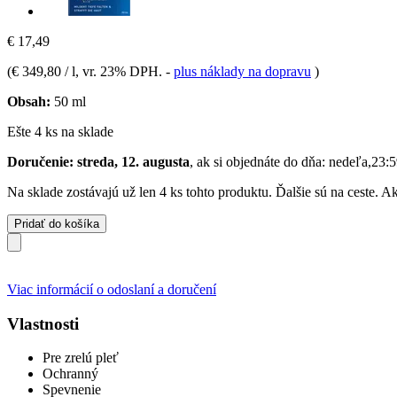
€ 17,49
(
€ 349,80 / l
, vr. 23% DPH.
-
plus náklady na dopravu
)
Obsah:
50 ml
Ešte 4 ks na sklade
Doručenie: streda, 12. augusta
, ak si objednáte do dňa:
nedeľa,23:5
Na sklade zostávajú už len 4 ks tohto produktu. Ďalšie sú na ceste. 
Pridať do košíka
Viac informácií o odoslaní a doručení
Vlastnosti
Pre zrelú pleť
Ochranný
Spevnenie