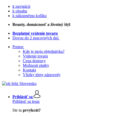
k navigácii
k obsahu
k nákupnému košíku
Beauty
, domácnosť a životný štýl
Bezplatné vrátenie tovaru
Dovoz do 2 pracovných dní.
Pomoc
Kde je moja objednávka?
Vrátenie tovaru
Cena dopravy
Možnosti platby
Kontakt
Všetky témy nápovedy
Prihlásiť sa
Prihlásiť sa teraz
Ste tu
prvýkrát?