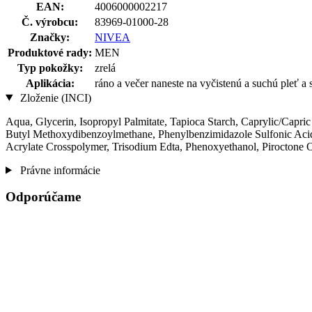
EAN:
4006000002217
Č. výrobcu:
83969-01000-28
Značky:
NIVEA
Produktové rady:
MEN
Typ pokožky:
zrelá
Aplikácia:
ráno a večer naneste na vyčistenú a suchú pleť a s
Zloženie (INCI)
Aqua, Glycerin, Isopropyl Palmitate, Tapioca Starch, Caprylic/Capri
Butyl Methoxydibenzoylmethane, Phenylbenzimidazole Sulfonic Acid
Acrylate Crosspolymer, Trisodium Edta, Phenoxyethanol, Piroctone 
Právne informácie
Odporúčame