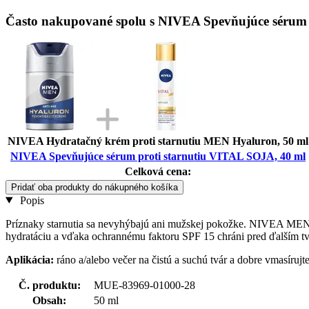
Často nakupované spolu s NIVEA Spevňujúce sérum 
NIVEA Hydratačný krém proti starnutiu MEN Hyaluron, 50 ml
NIVEA Spevňujúce sérum proti starnutiu VITAL SOJA, 40 ml
Celková cena:
Pridať oba produkty do nákupného košíka
Popis
Príznaky starnutia sa nevyhýbajú ani mužskej pokožke. NIVEA MEN kr
hydratáciu a vďaka ochrannému faktoru SPF 15 chráni pred ďalším t
Aplikácia:
ráno a/alebo večer na čistú a suchú tvár a dobre vmasírujte
Č. produktu:
MUE-83969-01000-28
Obsah:
50 ml