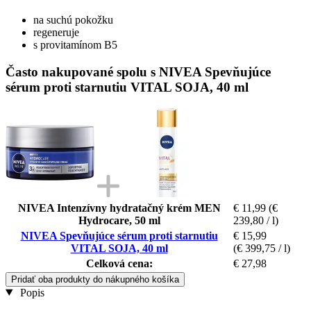
na suchú pokožku
regeneruje
s provitamínom B5
Často nakupované spolu s NIVEA Spevňujúce
sérum proti starnutiu VITAL SOJA, 40 ml
NIVEA Intenzívny hydratačný krém MEN
€ 11,99
(€
Hydrocare, 50 ml
239,80 / l)
NIVEA Spevňujúce sérum proti starnutiu
€ 15,99
VITAL SOJA, 40 ml
(€ 399,75 / l)
Celková cena:
€ 27,98
Pridať oba produkty do nákupného košíka
Popis