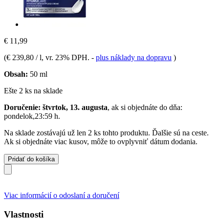
€ 11,99
(
€ 239,80 / l
, vr. 23% DPH.
-
plus náklady na dopravu
)
Obsah:
50 ml
Ešte 2 ks na sklade
Doručenie: štvrtok, 13. augusta
, ak si objednáte do dňa:
pondelok,23:59 h
.
Na sklade zostávajú už len 2 ks tohto produktu. Ďalšie sú na ceste.
Ak si objednáte viac kusov, môže to ovplyvniť dátum dodania.
Pridať do košíka
Viac informácií o odoslaní a doručení
Vlastnosti