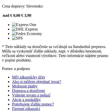
Cena dopravy: Slovensko
nad € 0,00
€ 3,90
* Tieto náklady na doručenie sa vzťahujú na štandardnú prepravu.
Môžu sa vyskytnúť ďalšie náklady, napr. v dôsledku hmotnosti,
veľkosti alebo vlastností výrobkov. Tieto informácie nájdete priamo
v popise produktu.
Pomoc a podpora
Môj zákaznícky účet
Ako si môžem objednať tovar?
Možnosti platby
Doprava a doručenie
Vrátenie tovaru a peňazí
Akcie a poukážky
Potrebujete ďalšiu pomoc?
Firemní zákazníci