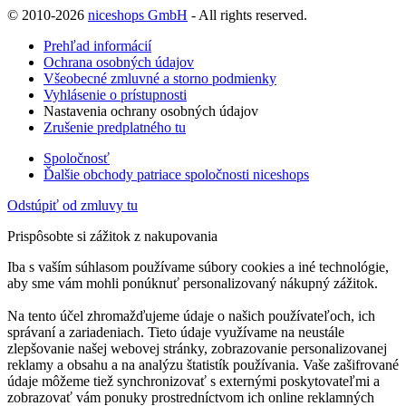
© 2010-2026
niceshops GmbH
- All rights reserved.
Prehľad informácií
Ochrana osobných údajov
Všeobecné zmluvné a storno podmienky
Vyhlásenie o prístupnosti
Nastavenia ochrany osobných údajov
Zrušenie predplatného tu
Spoločnosť
Ďalšie obchody patriace spoločnosti niceshops
Odstúpiť od zmluvy tu
Prispôsobte si zážitok z nakupovania
Iba s vaším súhlasom používame súbory cookies a iné technológie,
aby sme vám mohli ponúknuť personalizovaný nákupný zážitok.
Na tento účel zhromažďujeme údaje o našich používateľoch, ich
správaní a zariadeniach. Tieto údaje využívame na neustále
zlepšovanie našej webovej stránky, zobrazovanie personalizovanej
reklamy a obsahu a na analýzu štatistík používania. Vaše zašifrované
údaje môžeme tiež synchronizovať s externými poskytovateľmi a
zobrazovať vám ponuky prostredníctvom ich online reklamných