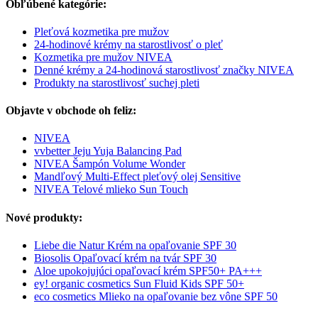
Obľúbené kategórie:
Pleťová kozmetika pre mužov
24-hodinové krémy na starostlivosť o pleť
Kozmetika pre mužov NIVEA
Denné krémy a 24-hodinová starostlivosť značky NIVEA
Produkty na starostlivosť suchej pleti
Objavte v obchode oh feliz:
NIVEA
vvbetter Jeju Yuja Balancing Pad
NIVEA Šampón Volume Wonder
Mandľový Multi-Effect pleťový olej Sensitive
NIVEA Telové mlieko Sun Touch
Nové produkty:
Liebe die Natur Krém na opaľovanie SPF 30
Biosolis Opaľovací krém na tvár SPF 30
Aloe upokojujúci opaľovací krém SPF50+ PA+++
ey! organic cosmetics Sun Fluid Kids SPF 50+
eco cosmetics Mlieko na opaľovanie bez vône SPF 50