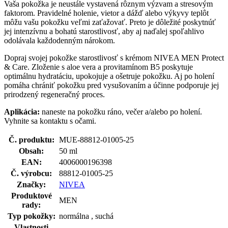
Vaša pokožka je neustále vystavená rôznym výzvam a stresovým
faktorom. Pravidelné holenie, vietor a dážď alebo výkyvy teplôt
môžu vašu pokožku veľmi zaťažovať. Preto je dôležité poskytnúť
jej intenzívnu a bohatú starostlivosť, aby aj naďalej spoľahlivo
odolávala každodenným nárokom.
Dopraj svojej pokožke starostlivosť s krémom NIVEA MEN Protect
& Care. Zloženie s aloe vera a provitamínom B5 poskytuje
optimálnu hydratáciu, upokojuje a ošetruje pokožku. Aj po holení
pomáha chrániť pokožku pred vysušovaním a účinne podporuje jej
prirodzený regeneračný proces.
Aplikácia:
naneste na pokožku ráno, večer a/alebo po holení.
Vyhnite sa kontaktu s očami.
Č. produktu:
MUE-88812-01005-25
Obsah:
50 ml
EAN:
4006000196398
Č. výrobcu:
88812-01005-25
Značky:
NIVEA
Produktové
MEN
rady:
Typ pokožky:
normálna , suchá
Vlastnosti