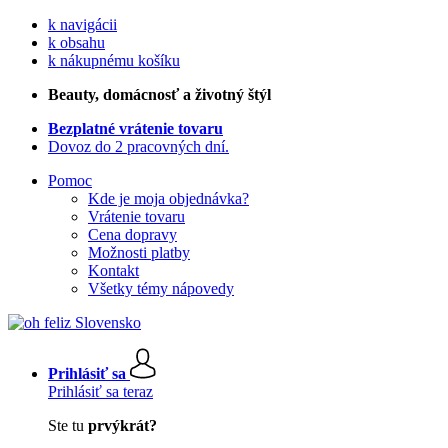
k navigácii
k obsahu
k nákupnému košíku
Beauty
, domácnosť a životný štýl
Bezplatné vrátenie tovaru
Dovoz do 2 pracovných dní.
Pomoc
Kde je moja objednávka?
Vrátenie tovaru
Cena dopravy
Možnosti platby
Kontakt
Všetky témy nápovedy
Prihlásiť sa
Prihlásiť sa teraz
Ste tu
prvýkrát?