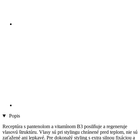
Popis
Receptúra ​​s pantenolom a vitamínom B3 posilňuje a regeneruje
vlasovú štruktúru. Vlasy sú pri stylingu chránené pred teplom, nie sú
zaťažené ani lepkavé. Pre dokonalý styling s extra silnou fixáciou a