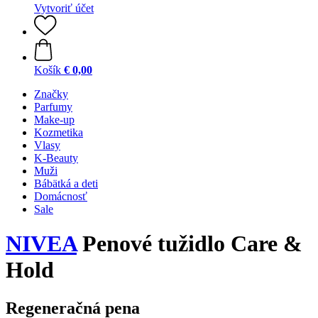
Vytvoriť účet
Košík
€ 0,00
Značky
Parfumy
Make-up
Kozmetika
Vlasy
K-Beauty
Muži
Bábätká a deti
Domácnosť
Sale
NIVEA
Penové tužidlo Care &
Hold
Regeneračná pena