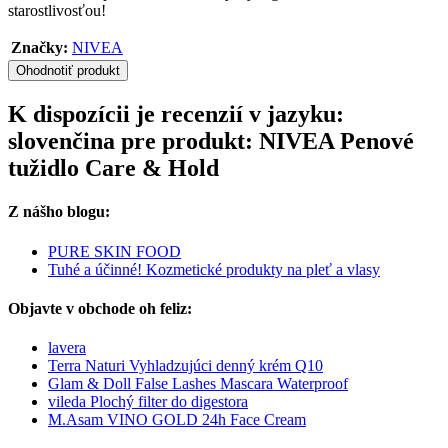
starostlivosťou!
Značky:
NIVEA
Ohodnotiť produkt
K dispozícii je recenzií v jazyku:
slovenčina pre produkt: NIVEA Penové
tužidlo Care & Hold
Z nášho blogu:
PURE SKIN FOOD
Tuhé a účinné! Kozmetické produkty na pleť a vlasy
Objavte v obchode oh feliz:
lavera
Terra Naturi Vyhladzujúci denný krém Q10
Glam & Doll False Lashes Mascara Waterproof
vileda Plochý filter do digestora
M.Asam VINO GOLD 24h Face Cream