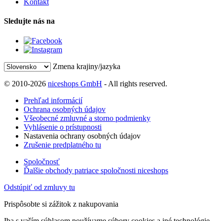
Kontakt
Sledujte nás na
Zmena krajiny/jazyka
© 2010-2026
niceshops GmbH
- All rights reserved.
Prehľad informácií
Ochrana osobných údajov
Všeobecné zmluvné a storno podmienky
Vyhlásenie o prístupnosti
Nastavenia ochrany osobných údajov
Zrušenie predplatného tu
Spoločnosť
Ďalšie obchody patriace spoločnosti niceshops
Odstúpiť od zmluvy tu
Prispôsobte si zážitok z nakupovania
Iba s vaším súhlasom používame súbory cookies a iné technológie,