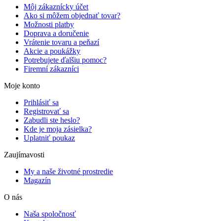
Môj zákaznícky účet
Ako si môžem objednať tovar?
Možnosti platby
Doprava a doručenie
Vrátenie tovaru a peňazí
Akcie a poukážky
Potrebujete ďalšiu pomoc?
Firemní zákazníci
Moje konto
Prihlásiť sa
Registrovať sa
Zabudli ste heslo?
Kde je moja zásielka?
Uplatniť poukaz
Zaujímavosti
My a naše životné prostredie
Magazín
O nás
Naša spoločnosť