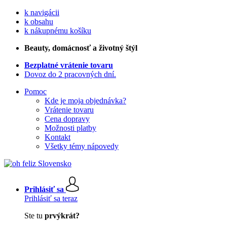
k navigácii
k obsahu
k nákupnému košíku
Beauty
, domácnosť a životný štýl
Bezplatné vrátenie tovaru
Dovoz do 2 pracovných dní.
Pomoc
Kde je moja objednávka?
Vrátenie tovaru
Cena dopravy
Možnosti platby
Kontakt
Všetky témy nápovedy
Prihlásiť sa
Prihlásiť sa teraz
Ste tu
prvýkrát?