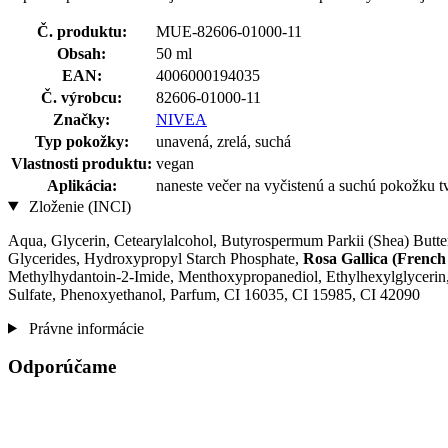
Č. produktu:
MUE-82606-01000-11
Obsah:
50 ml
EAN:
4006000194035
Č. výrobcu:
82606-01000-11
Značky:
NIVEA
Typ pokožky:
unavená, zrelá, suchá
Vlastnosti produktu:
vegan
Aplikácia:
naneste večer na vyčistenú a suchú pokožku tv
Zloženie (INCI)
Aqua, Glycerin, Cetearylalcohol, Butyrospermum Parkii (Shea) Butter
Glycerides, Hydroxypropyl Starch Phosphate,
Rosa Gallica (French
Methylhydantoin-2-Imide, Menthoxypropanediol, Ethylhexylglycerin
Sulfate, Phenoxyethanol, Parfum, CI 16035, CI 15985, CI 42090
Právne informácie
Odporúčame