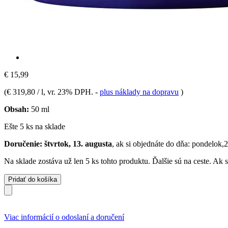
€ 15,99
(
€ 319,80 / l
, vr. 23% DPH.
-
plus náklady na dopravu
)
Obsah:
50 ml
Ešte 5 ks na sklade
Doručenie: štvrtok, 13. augusta
, ak si objednáte do dňa:
pondelok,2
Na sklade zostáva už len 5 ks tohto produktu. Ďalšie sú na ceste. Ak
Pridať do košíka
Viac informácií o odoslaní a doručení