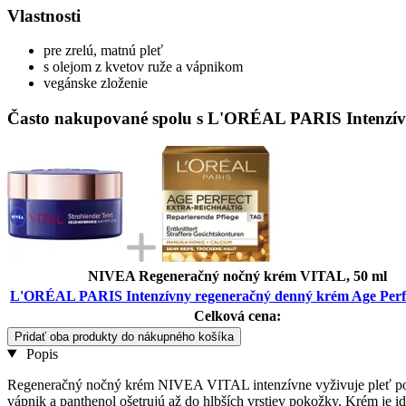
Vlastnosti
pre zrelú, matnú pleť
s olejom z kvetov ruže a vápnikom
vegánske zloženie
Často nakupované spolu s L'ORÉAL PARIS Intenzívn
NIVEA Regeneračný nočný krém VITAL, 50 ml
L'ORÉAL PARIS Intenzívny regeneračný denný krém Age Perfe
Celková cena:
Pridať oba produkty do nákupného košíka
Popis
Regeneračný nočný krém NIVEA VITAL intenzívne vyživuje pleť počas 
vápnik a panthenol ošetrujú až do hlbších vrstiev pokožky. Krém je id