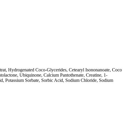
Citrat, Hydrogenated Coco-Glycerides, Cetearyl Isononanoate, Coco
ntolactone, Ubiquinone, Calcium Pantothenate, Creatine, 1-
, Potassium Sorbate, Sorbic Acid, Sodium Chloride, Sodium