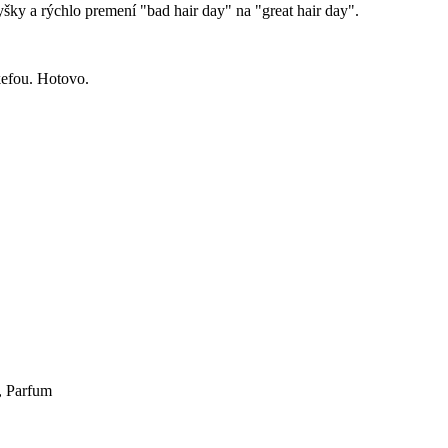
ky a rýchlo premení "bad hair day" na "great hair day".
kefou. Hotovo.
, Parfum