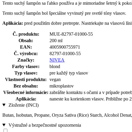
Tento suchý šampón sa ľahko používa a je mimoriadne šetrný k pokož
Tento suchý šampón bol špeciálne vyvinutý pre svetlé tóny vlasov.
Aplikácia:
pred použitím dobre pretrepte. Nastriekajte na vlasovú lí
Č. produktu:
MUE-82797-01000-55
Obsah:
200 ml
EAN:
4005900755971
Č. výrobcu:
82797-01000-55
Značky:
NIVEA
Farby vlasov:
blond
Typ vlasov:
pre každý typ vlasov
Vlastnosti produktu:
vegan
Bez obsahu:
mikroplastov
Všeobecné informácie:
zabráňte kontaktu s očami a v prípade pot
Aplikácia:
naneste ku korienkom vlasov. Približne po 2
Zloženie (INCI)
Butan, Isobutan, Propane, Oryza Sativa (Rice) Starch, Alcohol Denat
Výstražné a bezpečnostné upozornenia