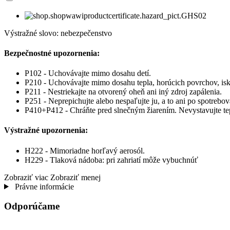
Výstražné slovo: nebezpečenstvo
Bezpečnostné upozornenia:
P102 - Uchovávajte mimo dosahu detí.
P210 - Uchovávajte mimo dosahu tepla, horúcich povrchov, iski
P211 - Nestriekajte na otvorený oheň ani iný zdroj zapálenia.
P251 - Neprepichujte alebo nespaľujte ju, a to ani po spotrebo
P410+P412 - Chráňte pred slnečným žiarením. Nevystavujte te
Výstražné upozornenia:
H222 - Mimoriadne horľavý aerosól.
H229 - Tlaková nádoba: pri zahriatí môže vybuchnúť
Zobraziť viac
Zobraziť menej
Právne informácie
Odporúčame