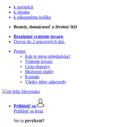
k navigácii
k obsahu
k nákupnému košíku
Beauty
, domácnosť a životný štýl
Bezplatné vrátenie tovaru
Dovoz do 2 pracovných dní.
Pomoc
Kde je moja objednávka?
Vrátenie tovaru
Cena dopravy
Možnosti platby
Kontakt
Všetky témy nápovedy
Prihlásiť sa
Prihlásiť sa teraz
Ste tu
prvýkrát?