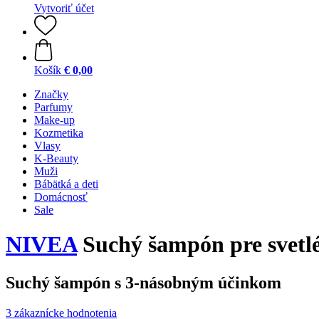
Vytvoriť účet
Košík
€ 0,00
Značky
Parfumy
Make-up
Kozmetika
Vlasy
K-Beauty
Muži
Bábätká a deti
Domácnosť
Sale
NIVEA
Suchý šampón pre svetlé 
Suchý šampón s 3-násobným účinkom
3 zákaznícke hodnotenia