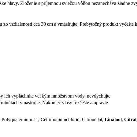
ke hlavy. Zloženie s príjemnou sviežou vôňou nezanecháva žiadne zvyš
niu zo vzdialenosti cca 30 cm a vmasírujte. Prebytočný produkt vyčešte 
reby ich vypláchnite veľkým množstvom vody, nevdychujte
 minútach vmasírujte. Nakoniec vlasy rozčešte a upravte.
, Polyquaternium-11, Cetrimoniumchlorid, Citronellal,
Linalool
,
Citral