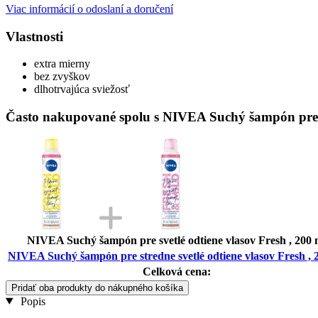
Viac informácií o odoslaní a doručení
Vlastnosti
extra mierny
bez zvyškov
dlhotrvajúca sviežosť
Často nakupované spolu s NIVEA Suchý šampón pre st
NIVEA Suchý šampón pre svetlé odtiene vlasov Fresh , 200 
NIVEA Suchý šampón pre stredne svetlé odtiene vlasov Fresh , 
Celková cena:
Pridať oba produkty do nákupného košíka
Popis