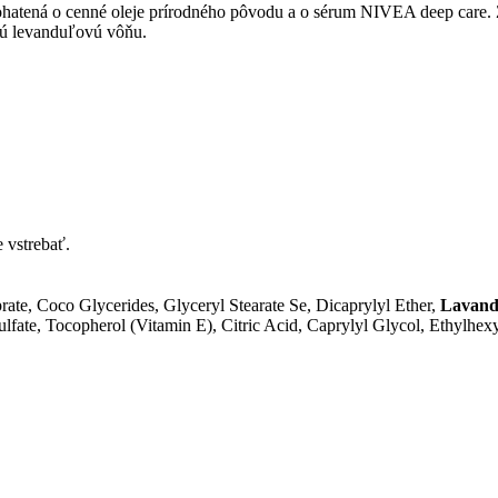
ohatená o cenné oleje prírodného pôvodu a o sérum NIVEA deep care.
nú levanduľovú vôňu.
e vstrebať.
ate, Coco Glycerides, Glyceryl Stearate Se, Dicaprylyl Ether,
Lavandu
ulfate, Tocopherol (Vitamin E), Citric Acid, Caprylyl Glycol, Ethylh