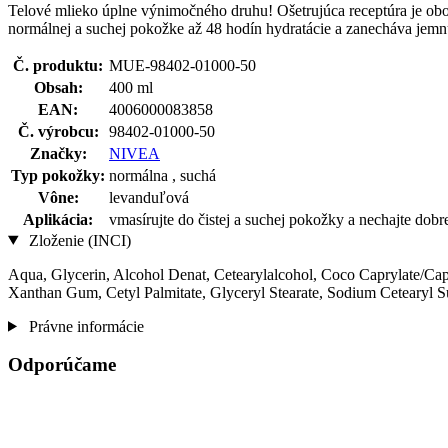
Telové mlieko úplne výnimočného druhu! Ošetrujúca receptúra je ob
normálnej a suchej pokožke až 48 hodín hydratácie a zanecháva jem
Č. produktu:
MUE-98402-01000-50
Obsah:
400 ml
EAN:
4006000083858
Č. výrobcu:
98402-01000-50
Značky:
NIVEA
Typ pokožky:
normálna , suchá
Vône:
levanduľová
Aplikácia:
vmasírujte do čistej a suchej pokožky a nechajte dobr
Zloženie (INCI)
Aqua, Glycerin, Alcohol Denat, Cetearylalcohol, Coco Caprylate/Capr
Xanthan Gum, Cetyl Palmitate, Glyceryl Stearate, Sodium Cetearyl S
Právne informácie
Odporúčame