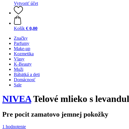
Vytvoriť účet
Košík
€ 0,00
Značky
Parfumy
Make-up
Kozmetika
Vlasy
K-Beauty
Muži
Bábätká a deti
Domácnosť
Sale
NIVEA
Telové mlieko s levandu
Pre pocit zamatovo jemnej pokožky
1 hodnotenie