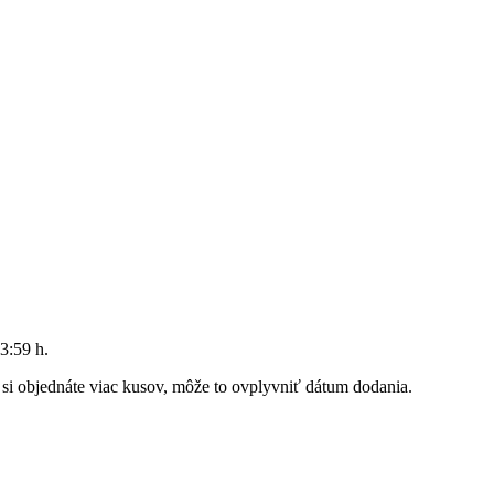
3:59 h
.
k si objednáte viac kusov, môže to ovplyvniť dátum dodania.