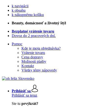
k navigácii
k obsahu
k nákupnému košíku
Beauty
, domácnosť a životný štýl
Bezplatné vrátenie tovaru
Dovoz do 2 pracovných dní.
Pomoc
Kde je moja objednávka?
Vrátenie tovaru
Cena dopravy
Možnosti platby
Kontakt
Všetky témy nápovedy
Prihlásiť sa
Prihlásiť sa teraz
Ste tu
prvýkrát?