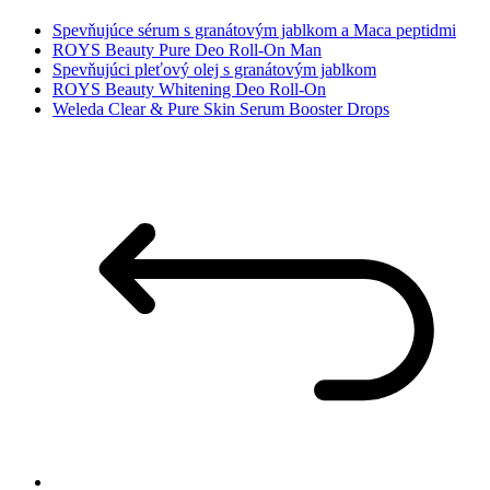
Spevňujúce sérum s granátovým jablkom a Maca peptidmi
ROYS Beauty Pure Deo Roll-On Man
Spevňujúci pleťový olej s granátovým jablkom
ROYS Beauty Whitening Deo Roll-On
Weleda Clear & Pure Skin Serum Booster Drops