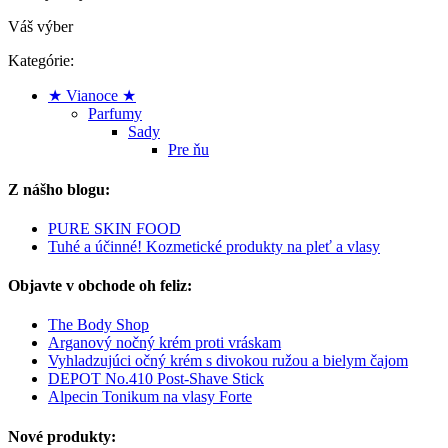
Váš výber
Kategórie:
★ Vianoce ★
Parfumy
Sady
Pre ňu
Z nášho blogu:
PURE SKIN FOOD
Tuhé a účinné! Kozmetické produkty na pleť a vlasy
Objavte v obchode oh feliz:
The Body Shop
Arganový nočný krém proti vráskam
Vyhladzujúci očný krém s divokou ružou a bielym čajom
DEPOT No.410 Post-Shave Stick
Alpecin Tonikum na vlasy Forte
Nové produkty: