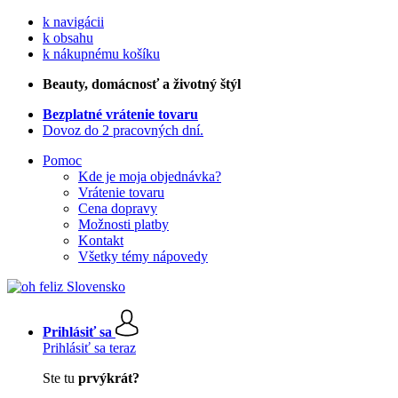
k navigácii
k obsahu
k nákupnému košíku
Beauty
, domácnosť a životný štýl
Bezplatné vrátenie tovaru
Dovoz do 2 pracovných dní.
Pomoc
Kde je moja objednávka?
Vrátenie tovaru
Cena dopravy
Možnosti platby
Kontakt
Všetky témy nápovedy
Prihlásiť sa
Prihlásiť sa teraz
Ste tu
prvýkrát?