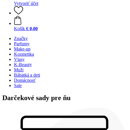
Vytvoriť účet
Košík
€ 0,00
Značky
Parfumy
Make-up
Kozmetika
Vlasy
K-Beauty
Muži
Bábätká a deti
Domácnosť
Sale
Darčekové sady pre ňu