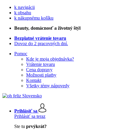
k navigácii
k obsahu
k nákupnému košíku
Beauty
, domácnosť a životný štýl
Bezplatné vrátenie tovaru
Dovoz do 2 pracovných dní.
Pomoc
Kde je moja objednávka?
Vrátenie tovaru
Cena dopravy
Možnosti platby
Kontakt
Všetky témy nápovedy
Prihlásiť sa
Prihlásiť sa teraz
Ste tu
prvýkrát?