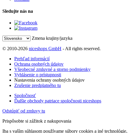
Sledujte nás na
Zmena krajiny/jazyka
© 2010-2026
niceshops GmbH
- All rights reserved.
Prehľad informácií
Ochrana osobných údajov
Všeobecné zmluvné a storno podmienky
Vyhlásenie o prístupnosti
Nastavenia ochrany osobných údajov
Zrušenie predplatného tu
Spoločnosť
Ďalšie obchody patriace spoločnosti niceshops
Odstúpiť od zmluvy tu
Prispôsobte si zážitok z nakupovania
Iba s vaším súhlasom používame súbory cookies a iné technológie,