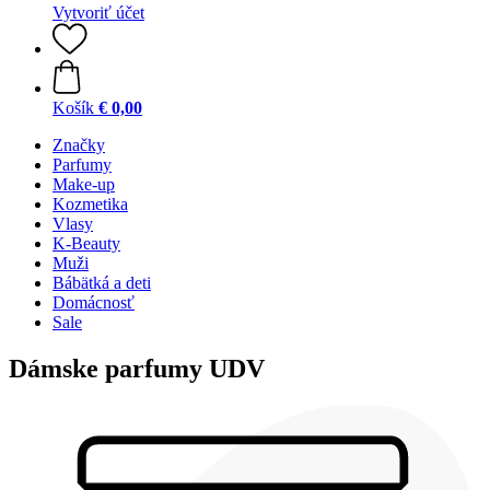
Vytvoriť účet
Košík
€ 0,00
Značky
Parfumy
Make-up
Kozmetika
Vlasy
K-Beauty
Muži
Bábätká a deti
Domácnosť
Sale
Dámske parfumy UDV