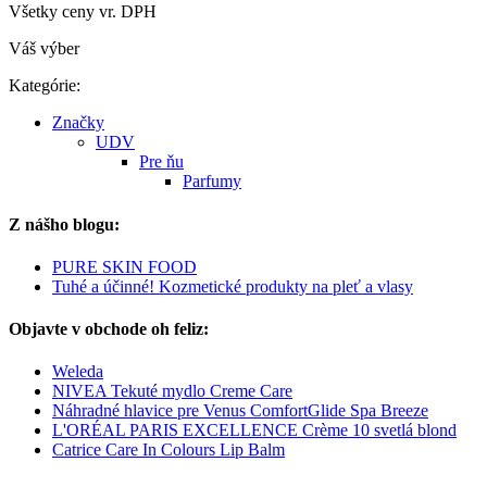
Všetky ceny vr. DPH
Váš výber
Kategórie:
Značky
UDV
Pre ňu
Parfumy
Z nášho blogu:
PURE SKIN FOOD
Tuhé a účinné! Kozmetické produkty na pleť a vlasy
Objavte v obchode oh feliz:
Weleda
NIVEA Tekuté mydlo Creme Care
Náhradné hlavice pre Venus ComfortGlide Spa Breeze
L'ORÉAL PARIS EXCELLENCE Crème 10 svetlá blond
Catrice Care In Colours Lip Balm