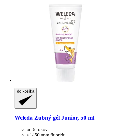
do košíka
Weleda
Zubný gél Junior, 50 ml
od 6 rokov
s 1450 ppm fluoridu