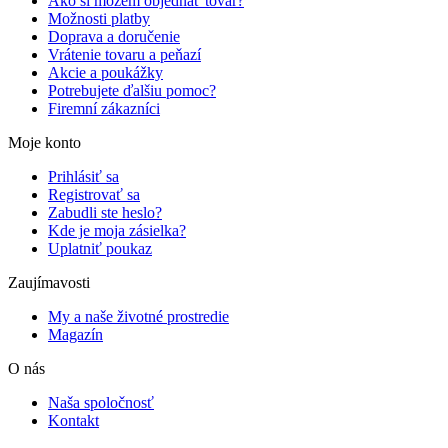
Ako si môžem objednať tovar?
Možnosti platby
Doprava a doručenie
Vrátenie tovaru a peňazí
Akcie a poukážky
Potrebujete ďalšiu pomoc?
Firemní zákazníci
Moje konto
Prihlásiť sa
Registrovať sa
Zabudli ste heslo?
Kde je moja zásielka?
Uplatniť poukaz
Zaujímavosti
My a naše životné prostredie
Magazín
O nás
Naša spoločnosť
Kontakt