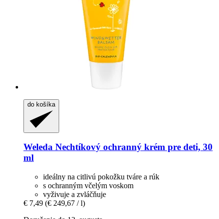
do košíka
Weleda
Nechtíkový ochranný krém pre deti, 30
ml
ideálny na citlivú pokožku tváre a rúk
s ochranným včelým voskom
vyživuje a zvláčňuje
€ 7,49
(€ 249,67 / l)