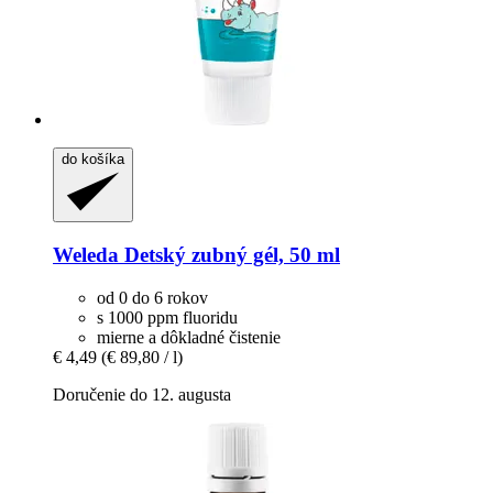
do košíka
Weleda
Detský zubný gél, 50 ml
od 0 do 6 rokov
s 1000 ppm fluoridu
mierne a dôkladné čistenie
€ 4,49
(€ 89,80 / l)
Doručenie do 12. augusta