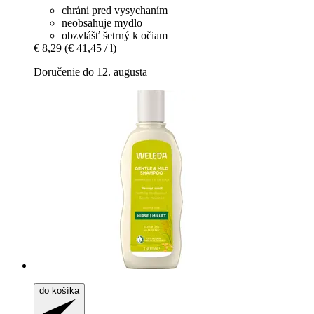
chráni pred vysychaním
neobsahuje mydlo
obzvlášť šetrný k očiam
€ 8,29
(€ 41,45 / l)
Doručenie do 12. augusta
do košíka