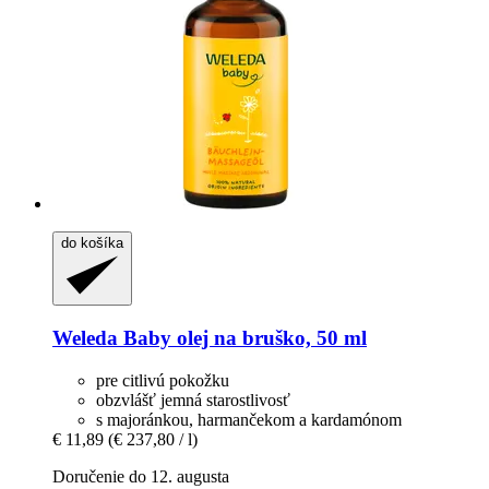
do košíka
Weleda
Baby olej na bruško, 50 ml
pre citlivú pokožku
obzvlášť jemná starostlivosť
s majoránkou, harmančekom a kardamónom
€ 11,89
(€ 237,80 / l)
Doručenie do 12. augusta