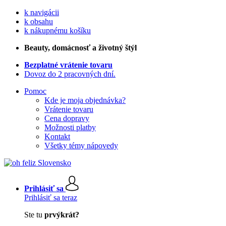
k navigácii
k obsahu
k nákupnému košíku
Beauty
, domácnosť a životný štýl
Bezplatné vrátenie tovaru
Dovoz do 2 pracovných dní.
Pomoc
Kde je moja objednávka?
Vrátenie tovaru
Cena dopravy
Možnosti platby
Kontakt
Všetky témy nápovedy
Prihlásiť sa
Prihlásiť sa teraz
Ste tu
prvýkrát?