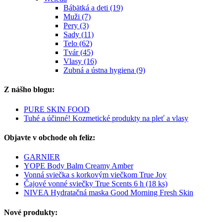
Bábätká a deti (19)
Muži (7)
Pery (3)
Sady (11)
Telo (62)
Tvár (45)
Vlasy (16)
Zubná a ústna hygiena (9)
Z nášho blogu:
PURE SKIN FOOD
Tuhé a účinné! Kozmetické produkty na pleť a vlasy
Objavte v obchode oh feliz:
GARNIER
YOPE Body Balm Creamy Amber
Vonná sviečka s korkovým viečkom True Joy
Čajové vonné sviečky True Scents 6 h (18 ks)
NIVEA Hydratačná maska Good Morning Fresh Skin
Nové produkty: