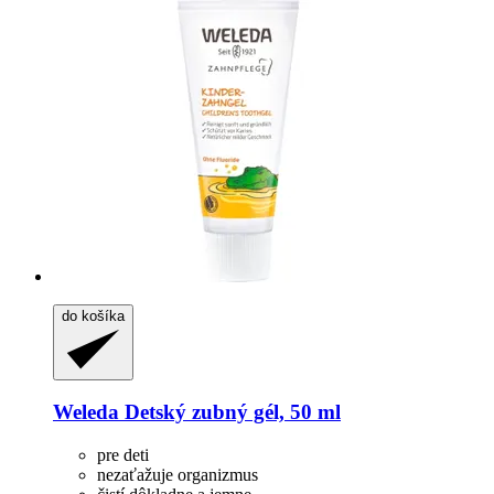
do košíka
Weleda
Detský zubný gél, 50 ml
pre deti
nezaťažuje organizmus